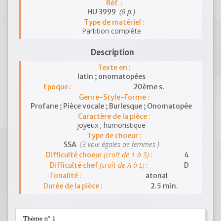
Réf. :
(6 p.)
HU 3999
Type de matériel :
Partition complète
Description
Texte en :
latin ; onomatopées
Epoque :
20ème s.
Genre-Style-Forme :
Profane ; Pièce vocale ; Burlesque ; Onomatopée
Caractère de la pièce :
joyeux ; humoristique
Type de choeur :
(3 voix égales de femmes )
SSA
(croît de 1 à 5)
Difficulté choeur
:
4
(croît de A à E)
Difficulté chef
:
D
Tonalité :
atonal
Durée de la pièce :
2.5 min.