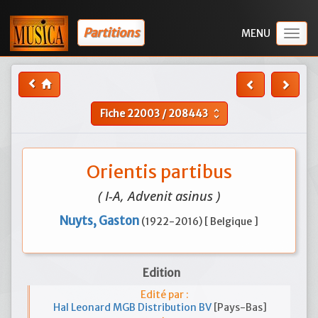
Partitions
Togg
navig
Fiche
22003
/
208443
unfold_more
Orientis partibus
( I-A, Advenit asinus )
Nuyts, Gaston
(1922-2016) [ Belgique ]
Edition
Edité par :
Hal Leonard MGB Distribution BV
[Pays-Bas]