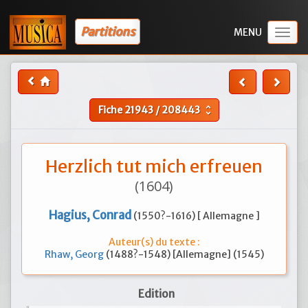
Partitions
Togg
navig
Fiche
21943
/
208443
unfold_more
Herzlich tut mich erfreuen
(1604)
Hagius, Conrad
(1550?-1616) [ Allemagne ]
Auteur(s) du texte :
Rhaw, Georg
(1488?-1548) [Allemagne] (1545)
Edition