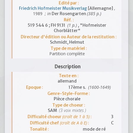
Edité par :
,
Friedrich Hofmeister Musikverlag
[Allemagne]
1989
; in
(385 p.)
Der Rosengarten
Réf. :
(1 p.)
519 544 6 ; FH 9131
, "Hofmeister
Chorblätter"
Directeur d'édition ou Auteur de la restitution :
Schmidt, Helmut
Type de matériel :
Partition complète
Description
Texte en :
allemand
(1600-1649)
Epoque :
17ème s.
Genre-Style-Forme :
Pièce chorale
Type de choeur :
(3 voix mixtes )
SAM
(croît de 1 à 5)
Difficulté choeur
:
3
(croît de A à E)
Difficulté chef
:
C
Tonalité :
mode de ré