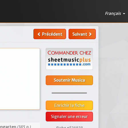
Français
Précédent
Suivant
Soutenir Musica
Enrichir la fiche
Signaler une erreur
(385 p.)
engarten
Fiche n°21923