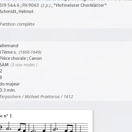
(2 p.)
519 544 6 ; FH 9063
, "Hofmeister Chorblätter"
Schmidt, Helmut
Partition complète
allemand
(1600-1649)
17ème s.
Pièce chorale ; Canon
(3 voix mixtes )
SAM
2
B
do majeur
0.3 min.
Terpsichore / Michael Praetorius / 1612