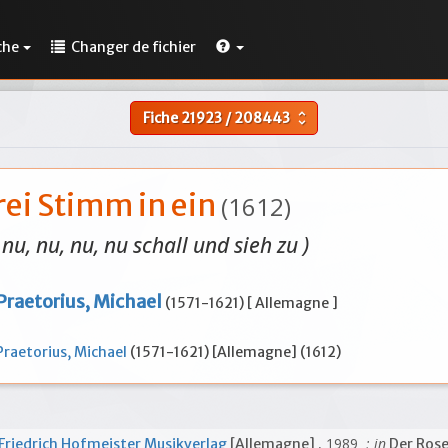
che
Changer de fichier
Fiche
21923
/
208443
unfold_more
rei Stimm in ein
(1612)
 nu, nu, nu, nu schall und sieh zu )
Praetorius, Michael
(1571-1621) [ Allemagne ]
Praetorius, Michael
(1571-1621) [Allemagne] (1612)
, 1989
; in
Friedrich Hofmeister Musikverlag
[Allemagne]
Der Ros