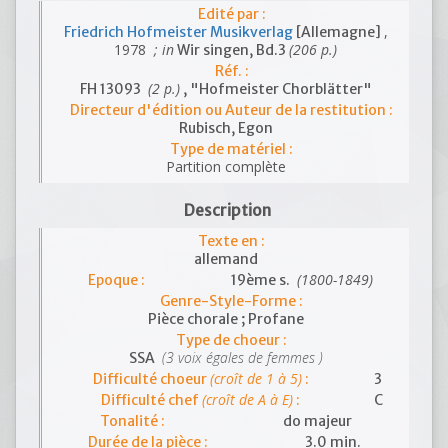
Edité par :
,
Friedrich Hofmeister Musikverlag
[Allemagne]
1978
; in
(206 p.)
Wir singen, Bd.3
Réf. :
(2 p.)
FH 13093
, "Hofmeister Chorblätter"
Directeur d'édition ou Auteur de la restitution :
Rubisch, Egon
Type de matériel :
Partition complète
Description
Texte en :
allemand
(1800-1849)
Epoque :
19ème s.
Genre-Style-Forme :
Pièce chorale ; Profane
Type de choeur :
(3 voix égales de femmes )
SSA
(croît de 1 à 5)
Difficulté choeur
:
3
(croît de A à E)
Difficulté chef
:
C
Tonalité :
do majeur
Durée de la pièce :
3.0 min.