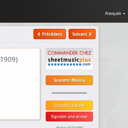
Français
Précédent
Suivant
(1909)
Soutenir Musica
Enrichir la fiche
Signaler une erreur
Fiche n°21880