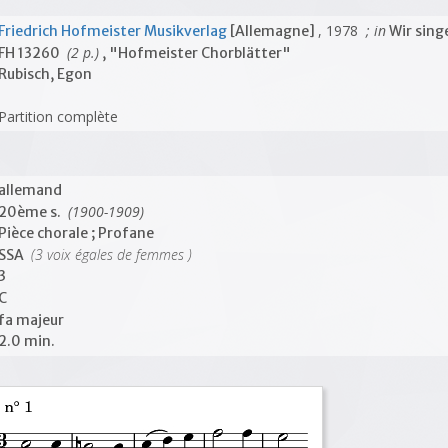
, 1978
; in
Friedrich Hofmeister Musikverlag
[Allemagne]
Wir sing
(2 p.)
FH 13260
, "Hofmeister Chorblätter"
Rubisch, Egon
Partition complète
allemand
(1900-1909)
20ème s.
Pièce chorale ; Profane
(3 voix égales de femmes )
SSA
3
C
fa majeur
2.0 min.