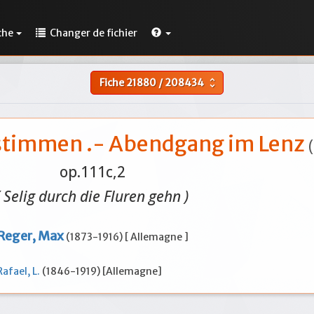
che
Changer de fichier
Fiche
21880
/
208434
unfold_more
nstimmen .- Abendgang im Lenz
op.111c,2
( Selig durch die Fluren gehn )
Reger, Max
(1873-1916) [ Allemagne ]
Rafael, L.
(1846-1919) [Allemagne]