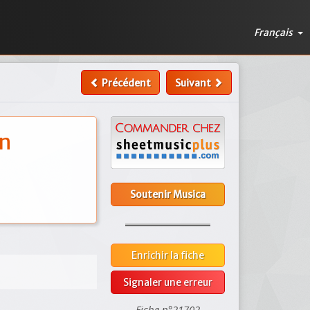
Français
Précédent
Suivant
en
Soutenir Musica
Enrichir la fiche
Signaler une erreur
Fiche n°21702