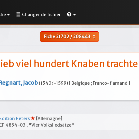
che
Changer de fichier
Fiche
21702
/
208443
unfold_more
ieb viel hundert Knaben tracht
Regnart, Jacob
(1540?-1599) [ Belgique ; Franco-flamand ]
Edition Peters
[Allemagne]
EP 4854-03 , "Vier Volksliedsätze"