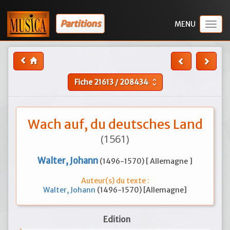
Partitions
Togg
navig
Fiche
21613
/
208434
unfold_more
Wach auf, du deutsches Land
(1561)
Walter, Johann
(1496-1570) [ Allemagne ]
Auteur(s) du texte :
Walter, Johann
(1496-1570) [Allemagne]
Edition