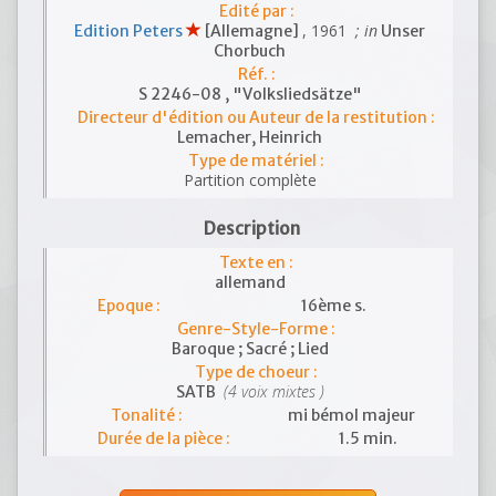
Edité par :
, 1961
; in
Edition Peters
[Allemagne]
Unser
Chorbuch
Réf. :
S 2246-08 , "Volksliedsätze"
Directeur d'édition ou Auteur de la restitution :
Lemacher, Heinrich
Type de matériel :
Partition complète
Description
Texte en :
allemand
Epoque :
16ème s.
Genre-Style-Forme :
Baroque ; Sacré ; Lied
Type de choeur :
(4 voix mixtes )
SATB
Tonalité :
mi bémol majeur
Durée de la pièce :
1.5 min.