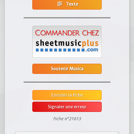
subject
Texte
Soutenir Musica
Enrichir la fiche
Signaler une erreur
Fiche n°21613