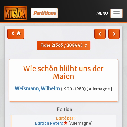
Partitions
Togg
navig
Fiche
21565
/
208443
unfold_more
Wie schön blüht uns der
Maien
Weismann, Wilhelm
(1900-1980) [ Allemagne ]
Edition
Edité par :
Edition Peters
[Allemagne]