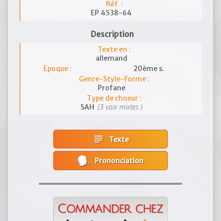
Réf. :
EP 4538-64
Description
Texte en :
allemand
Epoque :
20ème s.
Genre-Style-Forme :
Profane
Type de choeur :
(3 voix mixtes )
SAH
subject
Texte
Prononciation