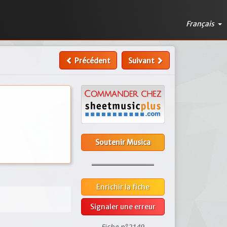
Français
Précédent
Suivant
Soutenir Musica
Enrichir la fiche
Signaler une erreur
Fiche n°2149