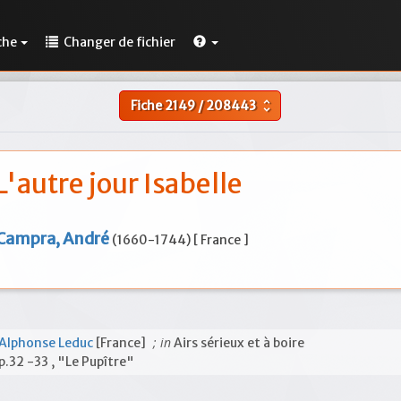
che
Changer de fichier
Fiche
2149
/
208443
unfold_more
L'autre jour Isabelle
Campra, André
(1660-1744) [ France ]
; in
Alphonse Leduc
[France]
Airs sérieux et à boire
p.32 -33 , "Le Pupître"