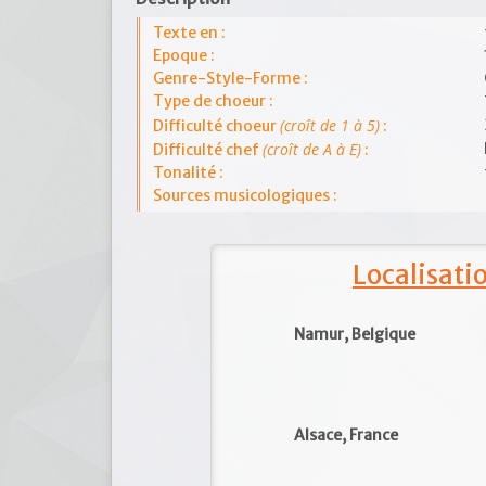
Texte en :
Epoque :
Genre-Style-Forme :
Type de choeur :
(croît de 1 à 5)
Difficulté choeur
:
(croît de A à E)
Difficulté chef
:
Tonalité :
Sources musicologiques :
Localisat
Namur, Belgique
Alsace, France