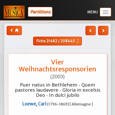
Partitions
Togg
navig
Fiche
21482
/
208443
unfold_more
Vier
Weihnachtsresponsorien
(2003)
Puer natus in Bethlehem - Quem
pastores laudavere - Gloria in excelsis
Deo - In dulci jubilo
Loewe, Carl
(1796-1869) [ Allemagne ]