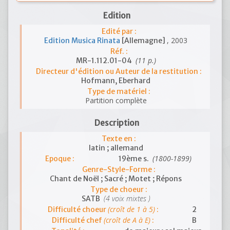
Edition
Edité par :
, 2003
Edition Musica Rinata
[Allemagne]
Réf. :
(11 p.)
MR-1.112.01-04
Directeur d'édition ou Auteur de la restitution :
Hofmann, Eberhard
Type de matériel :
Partition complète
Description
Texte en :
latin ; allemand
(1800-1899)
Epoque :
19ème s.
Genre-Style-Forme :
Chant de Noël ; Sacré ; Motet ; Répons
Type de choeur :
(4 voix mixtes )
SATB
(croît de 1 à 5)
Difficulté choeur
:
2
(croît de A à E)
Difficulté chef
:
B