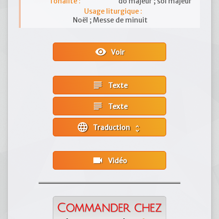
Tonalité :
do majeur ; sol majeur
Usage liturgique :
Noël ; Messe de minuit
visibility
Voir
subject
Texte
subject
Texte
language
Traduction
unfold_more
videocam
Vidéo