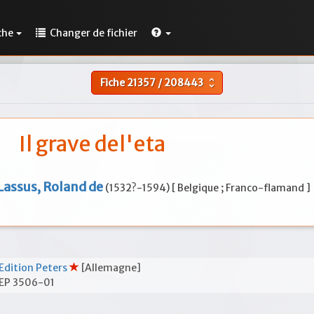
che
Changer de fichier
Fiche
21357
/
208443
unfold_more
Il grave del'eta
Lassus, Roland de
(1532?-1594) [ Belgique ; Franco-flamand ]
Edition Peters
[Allemagne]
EP 3506-01