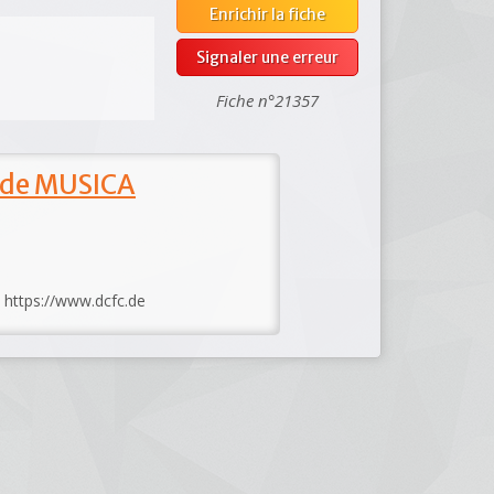
Enrichir la fiche
Signaler une erreur
Fiche n°21357
 de MUSICA
: https://www.dcfc.de