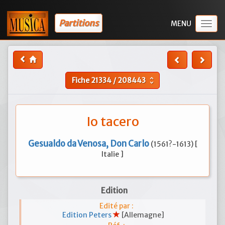
Partitions
Togg
navig
Fiche
21334
/
208443
unfold_more
Io tacero
Gesualdo da Venosa, Don Carlo
(1561?-1613) [
Italie ]
Edition
Edité par :
Edition Peters
[Allemagne]