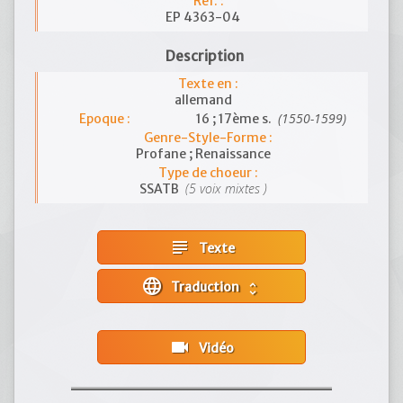
Réf. :
EP 4363-04
Description
Texte en :
allemand
(1550-1599)
Epoque :
16 ; 17ème s.
Genre-Style-Forme :
Profane ; Renaissance
Type de choeur :
(5 voix mixtes )
SSATB
subject
Texte
language
Traduction
unfold_more
videocam
Vidéo