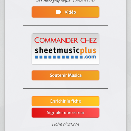
Réf. discographique :
Carus 83.107
videocam
Vidéo
Soutenir Musica
Enrichir la fiche
Signaler une erreur
Fiche n°21274