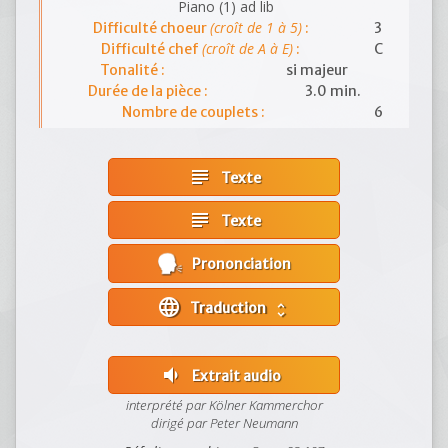
Piano (1) ad lib
(croît de 1 à 5)
Difficulté choeur
:
3
(croît de A à E)
Difficulté chef
:
C
Tonalité :
si majeur
Durée de la pièce :
3.0 min.
Nombre de couplets :
6
subject
Texte
subject
Texte
Prononciation
language
Traduction
unfold_more
volume_down
Extrait audio
interprété par Kölner Kammerchor
dirigé par Peter Neumann