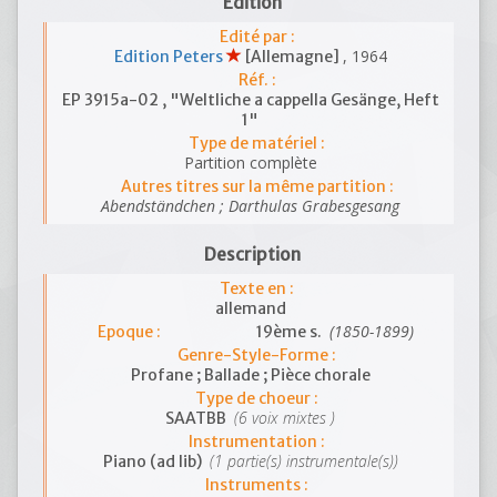
Edition
Edité par :
, 1964
Edition Peters
[Allemagne]
Réf. :
EP 3915a-02 , "Weltliche a cappella Gesänge, Heft
1"
Type de matériel :
Partition complète
Autres titres sur la même partition :
Abendständchen ; Darthulas Grabesgesang
Description
Texte en :
allemand
(1850-1899)
Epoque :
19ème s.
Genre-Style-Forme :
Profane ; Ballade ; Pièce chorale
Type de choeur :
(6 voix mixtes )
SAATBB
Instrumentation :
(1 partie(s) instrumentale(s))
Piano (ad lib)
Instruments :