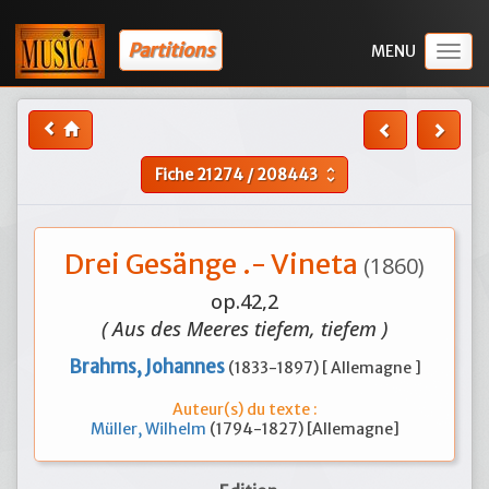
Partitions
Togg
navig
Fiche
21274
/
208443
unfold_more
Drei Gesänge .- Vineta
(1860)
op.42,2
( Aus des Meeres tiefem, tiefem )
Brahms, Johannes
(1833-1897) [ Allemagne ]
Auteur(s) du texte :
Müller, Wilhelm
(1794-1827) [Allemagne]