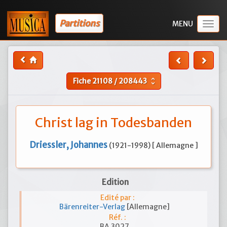
Partitions
Togg
navig
Fiche
21108
/
208443
unfold_more
Christ lag in Todesbanden
Driessler, Johannes
(1921-1998) [ Allemagne ]
Edition
Edité par :
Bärenreiter-Verlag
[Allemagne]
Réf. :
BA 3027