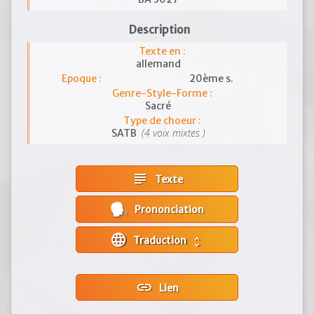
Description
Texte en :
allemand
Epoque :
20ème s.
Genre-Style-Forme :
Sacré
Type de choeur :
(4 voix mixtes )
SATB
subject
Texte
Prononciation
language
Traduction
unfold_more
link
Lien