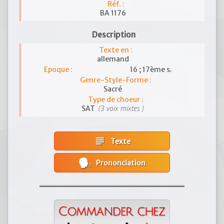
Réf. :
BA 1176
Description
Texte en :
allemand
Epoque :
16 ; 17ème s.
Genre-Style-Forme :
Sacré
Type de choeur :
(3 voix mixtes )
SAT
subject
Texte
Prononciation