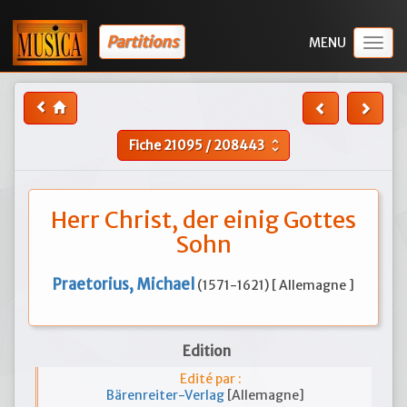
Partitions
Togg
navig
Fiche
21095
/
208443
unfold_more
Herr Christ, der einig Gottes
Sohn
Praetorius, Michael
(1571-1621) [ Allemagne ]
Edition
Edité par :
Bärenreiter-Verlag
[Allemagne]