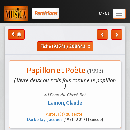
Partitions
Togg
navig
Fiche
193541
/
208443
unfold_more
Papillon et Poète
(1993)
( Vivre deux ou trois fois comme le papillon
)
...
A l'Echo du Christ-Roi
...
Lamon, Claude
Auteur(s) du texte :
Darbellay, Jacques
(1931-2017) [Suisse]