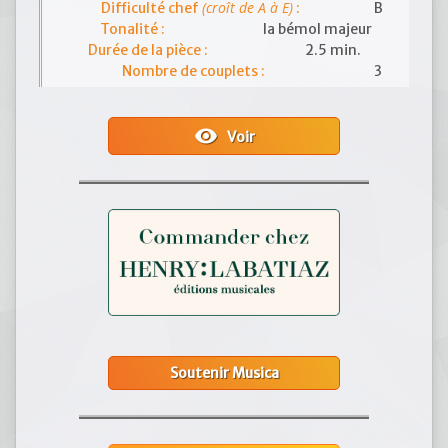
(croît de A à E)
Difficulté chef
:
B
Tonalité :
la bémol majeur
Durée de la pièce :
2.5 min.
Nombre de couplets :
3
visibility
Voir
Soutenir Musica