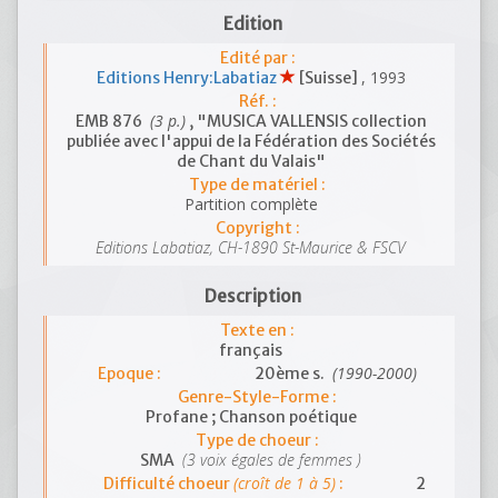
Edition
Edité par :
, 1993
Editions Henry:Labatiaz
[Suisse]
Réf. :
(3 p.)
EMB 876
, "MUSICA VALLENSIS collection
publiée avec l'appui de la Fédération des Sociétés
de Chant du Valais"
Type de matériel :
Partition complète
Copyright :
Editions Labatiaz, CH-1890 St-Maurice & FSCV
Description
Texte en :
français
(1990-2000)
Epoque :
20ème s.
Genre-Style-Forme :
Profane ; Chanson poétique
Type de choeur :
(3 voix égales de femmes )
SMA
(croît de 1 à 5)
Difficulté choeur
:
2