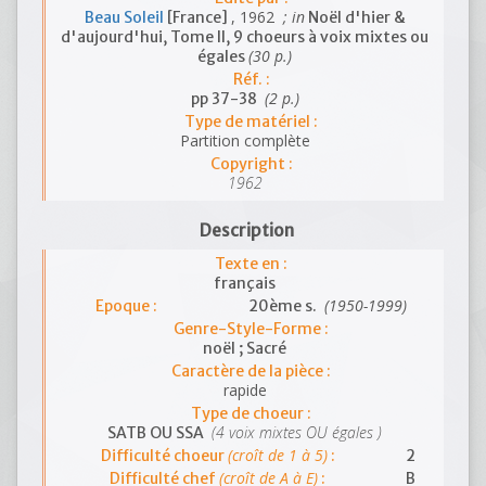
, 1962
; in
Beau Soleil
[France]
Noël d'hier &
d'aujourd'hui, Tome II, 9 choeurs à voix mixtes ou
(30 p.)
égales
Réf. :
(2 p.)
pp 37-38
Type de matériel :
Partition complète
Copyright :
1962
Description
Texte en :
français
(1950-1999)
Epoque :
20ème s.
Genre-Style-Forme :
noël ; Sacré
Caractère de la pièce :
rapide
Type de choeur :
(4 voix mixtes OU égales )
SATB OU SSA
(croît de 1 à 5)
Difficulté choeur
:
2
(croît de A à E)
Difficulté chef
:
B