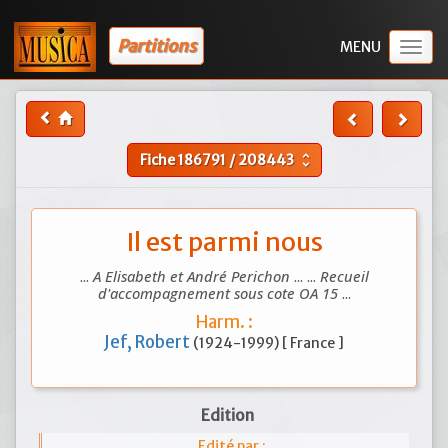
Partitions
Togg
navig
Fiche
186791
/
208443
unfold_more
Il est parmi nous
...
A Elisabeth et André Perichon
... ...
Recueil
d'accompagnement sous cote OA 15
...
Harm. :
Jef, Robert
(1924-1999) [ France ]
Edition
Edité par :