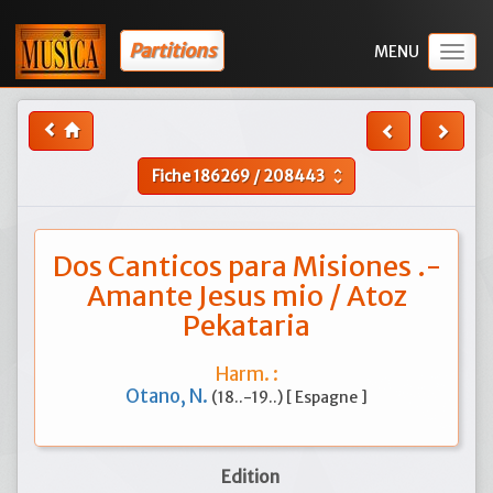
Partitions
Togg
navig
Fiche
186269
/
208443
unfold_more
Dos Canticos para Misiones .-
Amante Jesus mio / Atoz
Pekataria
Harm. :
Otano, N.
(18..-19..) [ Espagne ]
Edition