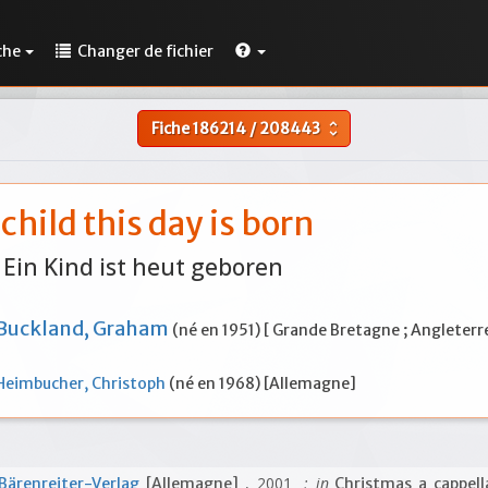
che
Changer de fichier
Fiche
186214
/
208443
unfold_more
 child this day is born
Ein Kind ist heut geboren
Buckland, Graham
(né en 1951) [ Grande Bretagne ; Angleterr
Heimbucher, Christoph
(né en 1968) [Allemagne]
, 2001
; in
Bärenreiter-Verlag
[Allemagne]
Christmas a cappell