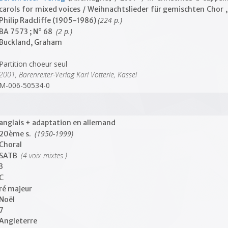
carols for mixed voices / Weihnachtslieder für gemischten Chor 
(224 p.)
Philip Radcliffe (1905-1986)
(2 p.)
BA 7573 ; N° 68
Buckland, Graham
Partition choeur seul
2001, Bärenreiter-Verlag Karl Vötterle, Kassel
M-006-50534-0
anglais + adaptation en allemand
(1950-1999)
20ème s.
Choral
(4 voix mixtes )
SATB
3
C
ré majeur
Noël
7
Angleterre