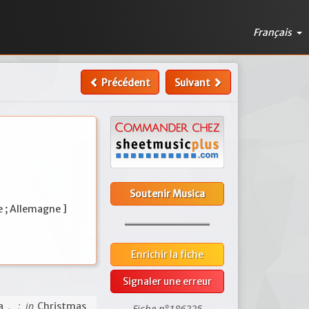
Français
Précédent
Suivant
Soutenir Musica
e ; Allemagne ]
Enrichir la fiche
Signaler une erreur
; in
a ,
Christmas
Fiche n°186225