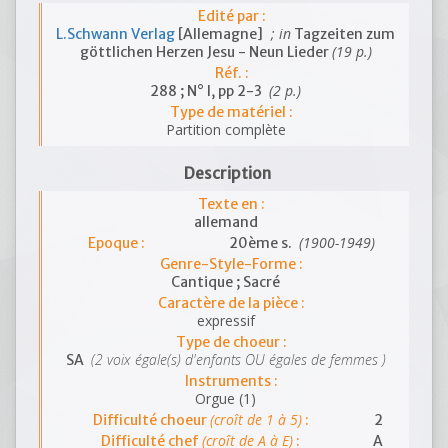
Edité par :
; in
L.Schwann Verlag
[Allemagne]
Tagzeiten zum
(19 p.)
göttlichen Herzen Jesu - Neun Lieder
Réf. :
(2 p.)
288 ; N° I, pp 2-3
Type de matériel :
Partition complète
Description
Texte en :
allemand
(1900-1949)
Epoque :
20ème s.
Genre-Style-Forme :
Cantique ; Sacré
Caractère de la pièce :
expressif
Type de choeur :
(2 voix égale(s) d'enfants OU égales de femmes )
SA
Instruments :
Orgue (1)
(croît de 1 à 5)
Difficulté choeur
:
2
(croît de A à E)
Difficulté chef
:
A