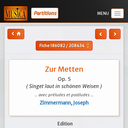
Partitions
Togg
navig
Fiche
186082
/
208434
unfold_more
Zur Metten
Op. 5
( Singet laut in schönen Weisen )
...
avec préludes et postludes
...
Zimmermann, Joseph
Edition