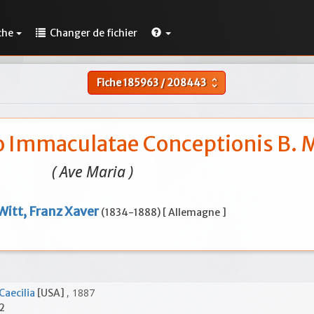
che
Changer de fichier
Fiche
185963
/
208443
unfold_more
o Immaculatae Conceptionis B. M
( Ave Maria )
Witt, Franz Xaver
(1834-1888) [ Allemagne ]
, 1887
Caecilia
[USA]
2