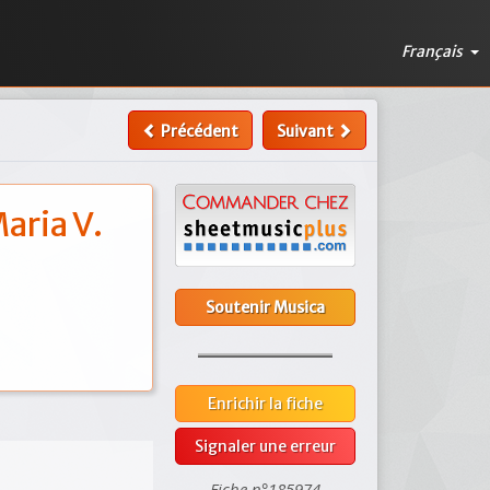
Français
Précédent
Suivant
aria V.
Soutenir Musica
Enrichir la fiche
Signaler une erreur
Fiche n°185974