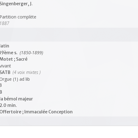
Singenberger, J.
Partition complète
1887
latin
(1850-1899)
19ème s.
Motet ; Sacré
vivant
(4 voix mixtes )
SATB
Orgue (1) ad lib
3
B
la bémol majeur
2.0 min.
Offertoire ; Immaculée Conception