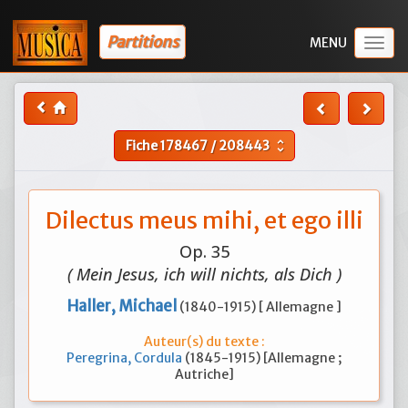
Partitions
Togg
navig
Fiche
178467
/
208443
unfold_more
Dilectus meus mihi, et ego illi
Op. 35
( Mein Jesus, ich will nichts, als Dich )
Haller, Michael
(1840-1915) [ Allemagne ]
Auteur(s) du texte :
Peregrina, Cordula
(1845-1915) [Allemagne ;
Autriche]