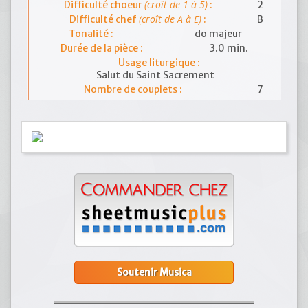
(croît de 1 à 5)
Difficulté choeur
:
2
(croît de A à E)
Difficulté chef
:
B
Tonalité :
do majeur
Durée de la pièce :
3.0 min.
Usage liturgique :
Salut du Saint Sacrement
Nombre de couplets :
7
Soutenir Musica