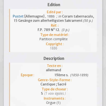
Edition
Edité par :
, 1886
; in
Pustet
[Allemagne]
Coram tabernaculo,
(50 p.)
15 Gesänge zum allerheiligsten Sakrament
Réf. :
(3 p.)
F.P. 789 N° 12.
Type de matériel :
Partition complète
Copyright :
1886
Description
Texte en :
allemand
(1850-1899)
Epoque :
19ème s.
Genre-Style-Forme :
Cantique ; Sacré
Type de choeur :
(1 voix égales )
S
Instruments :
Orgue (1)