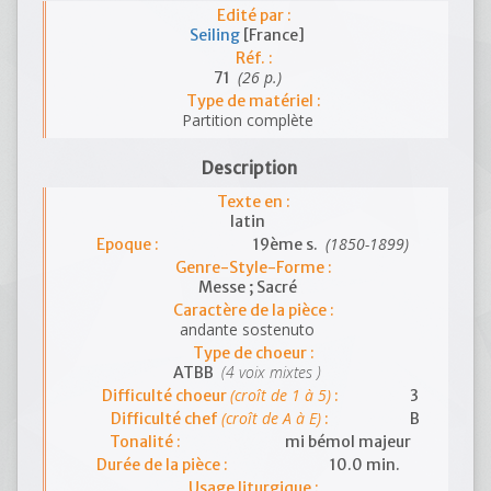
Edité par :
Seiling
[France]
Réf. :
(26 p.)
71
Type de matériel :
Partition complète
Description
Texte en :
latin
(1850-1899)
Epoque :
19ème s.
Genre-Style-Forme :
Messe ; Sacré
Caractère de la pièce :
andante sostenuto
Type de choeur :
(4 voix mixtes )
ATBB
(croît de 1 à 5)
Difficulté choeur
:
3
(croît de A à E)
Difficulté chef
:
B
Tonalité :
mi bémol majeur
Durée de la pièce :
10.0 min.
Usage liturgique :