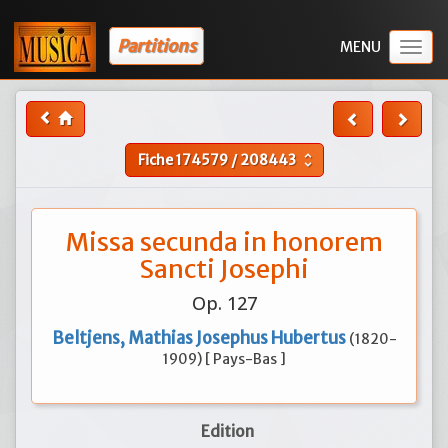
Partitions
Togg
navig
Fiche
174579
/
208443
unfold_more
Missa secunda in honorem
Sancti Josephi
Op. 127
Beltjens, Mathias Josephus Hubertus
(1820-
1909) [ Pays-Bas ]
Edition