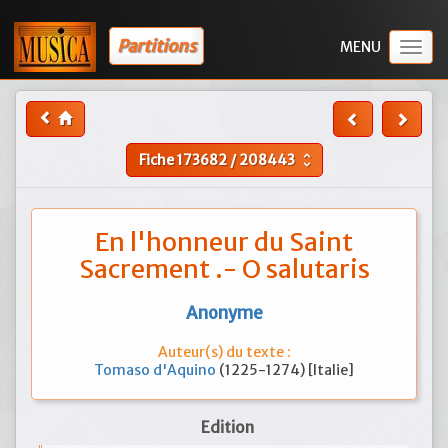
Partitions
Togg
navig
Fiche
173682
/
208443
unfold_more
En l'honneur du Saint
Sacrement .- O salutaris
Anonyme
Auteur(s) du texte :
Tomaso d'Aquino
(1225-1274) [Italie]
Edition