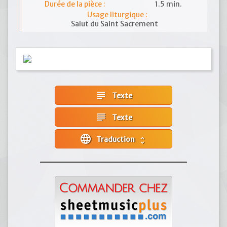
Durée de la pièce :
1.5 min.
Usage liturgique :
Salut du Saint Sacrement
subject
Texte
subject
Texte
language
Traduction
unfold_more