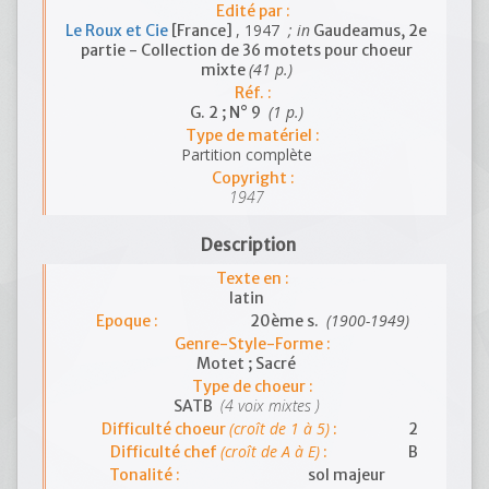
Edité par :
, 1947
; in
Le Roux et Cie
[France]
Gaudeamus, 2e
partie - Collection de 36 motets pour choeur
(41 p.)
mixte
Réf. :
(1 p.)
G. 2 ; N° 9
Type de matériel :
Partition complète
Copyright :
1947
Description
Texte en :
latin
(1900-1949)
Epoque :
20ème s.
Genre-Style-Forme :
Motet ; Sacré
Type de choeur :
(4 voix mixtes )
SATB
(croît de 1 à 5)
Difficulté choeur
:
2
(croît de A à E)
Difficulté chef
:
B
Tonalité :
sol majeur