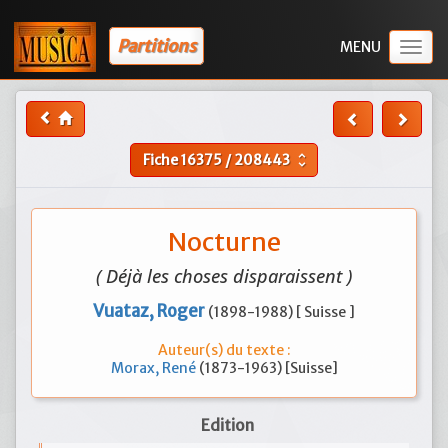
Partitions
Togg
navig
Fiche
16375
/
208443
unfold_more
Nocturne
( Déjà les choses disparaissent )
Vuataz, Roger
(1898-1988) [ Suisse ]
Auteur(s) du texte :
Morax, René
(1873-1963) [Suisse]
Edition