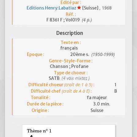
Edité par :
, 1968
Editions Henry:Labatiaz
[Suisse]
Réf. :
(4 p.)
F 8361 F ; Vol019
Description
Texte en :
français
(1950-1999)
Epoque :
20ème s.
Genre-Style-Forme :
Chanson ; Profane
Type de choeur :
(4 voix mixtes )
SATB
(croît de 1 à 5)
Difficulté choeur
:
1
(croît de A à E)
Difficulté chef
:
B
Tonalité :
fa majeur
Durée de la pièce :
3.0 min.
Origine :
Suisse