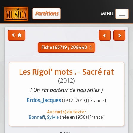
Partitions
Togg
navig
Fiche
163719
/
208443
unfold_more
Les Rigol' mots .- Sacré rat
(2012)
( Un rat porteur de nouvelles )
Erdos, Jacques
(1932-2017) [ France ]
Auteur(s) du texte :
Bonnafi, Sylvie
(née en 1956) [France]