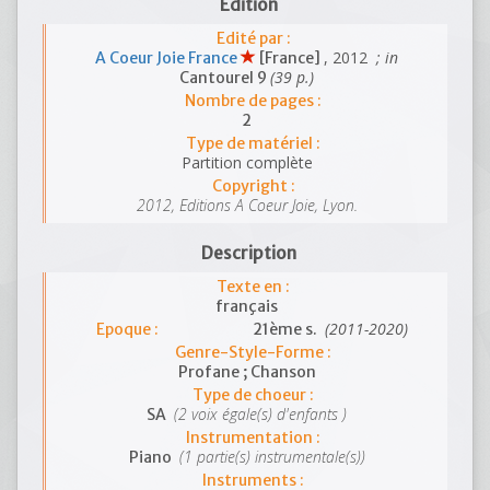
Edition
Edité par :
, 2012
; in
A Coeur Joie France
[France]
(39 p.)
Cantourel 9
Nombre de pages :
2
Type de matériel :
Partition complète
Copyright :
2012, Editions A Coeur Joie, Lyon.
Description
Texte en :
français
(2011-2020)
Epoque :
21ème s.
Genre-Style-Forme :
Profane ; Chanson
Type de choeur :
(2 voix égale(s) d'enfants )
SA
Instrumentation :
(1 partie(s) instrumentale(s))
Piano
Instruments :