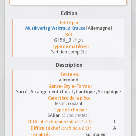
Edition
Edité par :
Musikverlag Waltraud Krause
[Allemagne]
Réf. :
(1 p.)
G 156_3
Type de matériel :
Partition complète
Description
Texte en :
allemand
Genre-Style-Forme :
Sacré ; Arrangement choral ; Cantique ; Strophique
Caractère de la pièce :
festif ; coulant
Type de choeur :
(3 voix mixtes )
SABar
(croît de 1 à 5)
Difficulté choeur
:
1
(croît de A à E)
Difficulté chef
:
A
Tonalité :
sol majeur