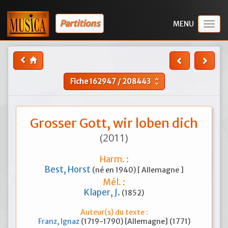
Partitions
Togg
navig
Fiche
162947
/
208443
unfold_more
Grosser Gott, wir loben dich
(2011)
Harm. :
Best, Horst
(né en 1940) [ Allemagne ]
Mél. :
Klaper, J.
(1852)
Auteur(s) du texte :
Franz, Ignaz
(1719-1790) [Allemagne] (1771)