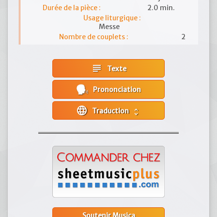
Durée de la pièce :
2.0 min.
Usage liturgique :
Messe
Nombre de couplets :
2
subject
Texte
Prononciation
language
Traduction
unfold_more
Soutenir Musica