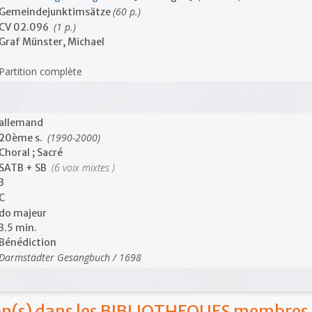
(60 p.)
Gemeindejunktimsätze
(1 p.)
CV 02.096
Graf Münster, Michael
Partition complète
allemand
(1990-2000)
20ème s.
Choral ; Sacré
(6 voix mixtes )
SATB + SB
3
C
do majeur
3.5 min.
Bénédiction
Darmstädter Gesangbuch / 1698
ion(s) dans les BIBLIOTHEQUES membres