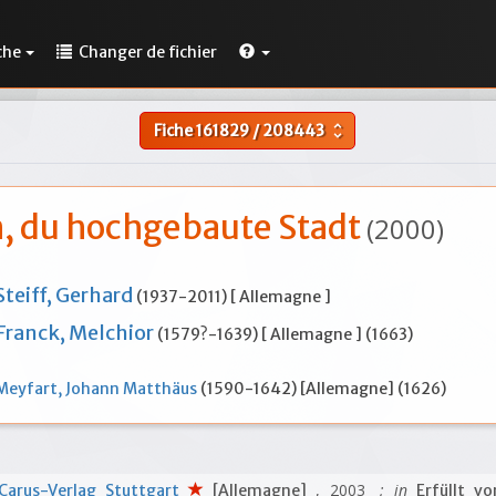
che
Changer de fichier
Fiche
161829
/
208443
unfold_more
, du hochgebaute Stadt
(2000)
Steiff, Gerhard
(1937-2011) [ Allemagne ]
Franck, Melchior
(1579?-1639) [ Allemagne ] (1663)
Meyfart, Johann Matthäus
(1590-1642) [Allemagne] (1626)
, 2003
; in
Carus-Verlag Stuttgart
[Allemagne]
Erfüllt v