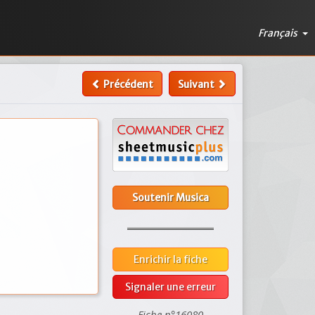
Français
Précédent
Suivant
Soutenir Musica
Enrichir la fiche
Signaler une erreur
Fiche n°16080