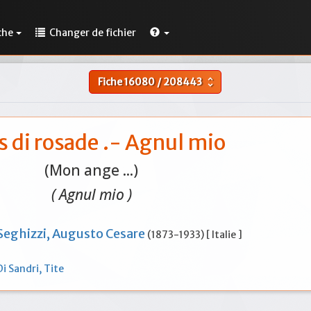
che
Changer de fichier
Fiche
16080
/
208443
unfold_more
s di rosade .- Agnul mio
(Mon ange ...)
( Agnul mio )
Seghizzi, Augusto Cesare
(1873-1933) [ Italie ]
Di Sandri, Tite