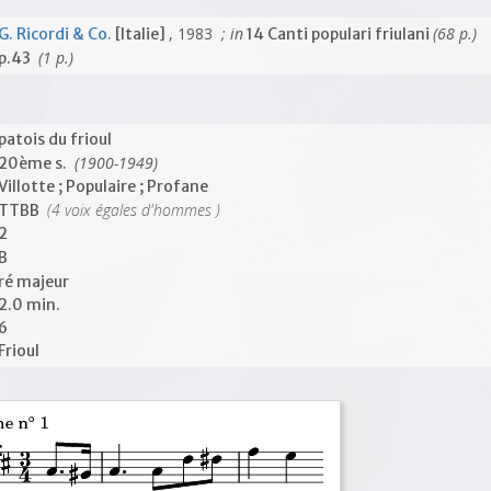
, 1983
; in
(68 p.)
G. Ricordi & Co.
[Italie]
14 Canti populari friulani
(1 p.)
p.43
patois du frioul
(1900-1949)
20ème s.
Villotte ; Populaire ; Profane
(4 voix égales d'hommes )
TTBB
2
B
ré majeur
2.0 min.
6
Frioul