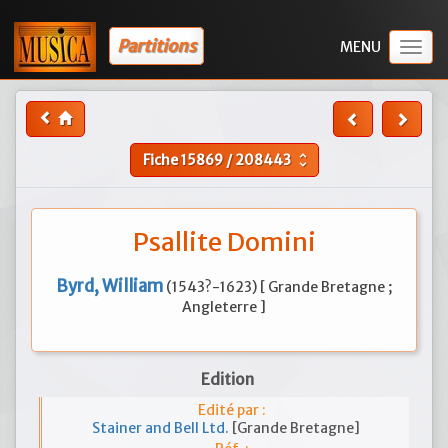
Partitions
Togg
navig
Fiche
15869
/
208443
unfold_more
Psallite Domini
Byrd, William
(1543?-1623) [ Grande Bretagne ;
Angleterre ]
Edition
Edité par :
Stainer and Bell Ltd.
[Grande Bretagne]