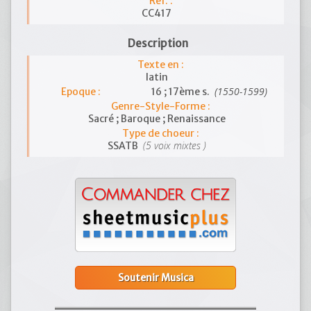
Réf. :
CC417
Description
Texte en :
latin
(1550-1599)
Epoque :
16 ; 17ème s.
Genre-Style-Forme :
Sacré ; Baroque ; Renaissance
Type de choeur :
(5 voix mixtes )
SSATB
Soutenir Musica