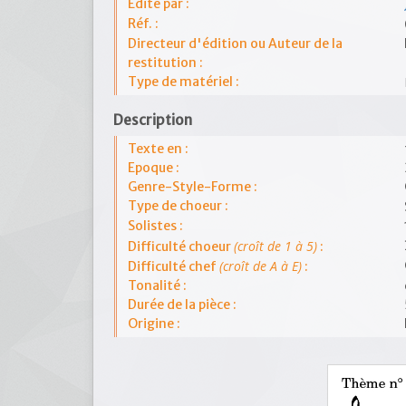
Edité par :
Réf. :
Directeur d'édition ou Auteur de la
restitution :
Type de matériel :
Description
Texte en :
Epoque :
Genre-Style-Forme :
Type de choeur :
Solistes :
(croît de 1 à 5)
Difficulté choeur
:
(croît de A à E)
Difficulté chef
:
Tonalité :
Durée de la pièce :
Origine :