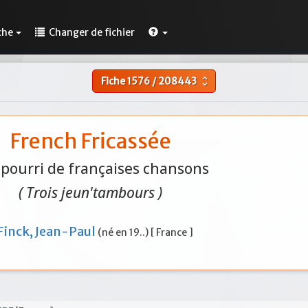
che
Changer de fichier
Fiche
1576
/
208443
unfold_more
French Fricassée
-pourri de françaises chansons
( Trois jeun'tambours )
Finck, Jean-Paul
(né en 19..) [ France ]