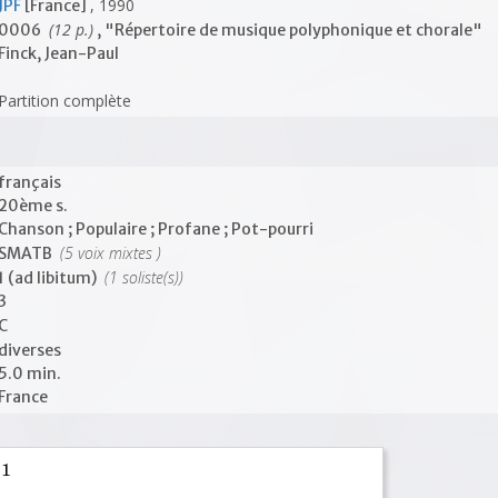
, 1990
JPF
[France]
(12 p.)
0006
, "Répertoire de musique polyphonique et chorale"
Finck, Jean-Paul
Partition complète
français
20ème s.
Chanson ; Populaire ; Profane ; Pot-pourri
(5 voix mixtes )
SMATB
(1 soliste(s))
1 (ad libitum)
3
C
diverses
5.0 min.
France