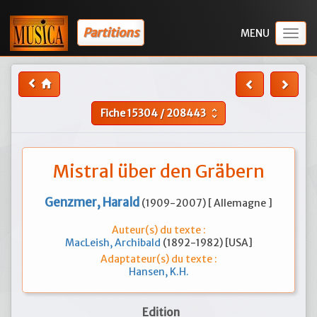
Partitions
Togg
navig
Fiche
15304
/
208443
unfold_more
Mistral über den Gräbern
Genzmer, Harald
(1909-2007) [ Allemagne ]
Auteur(s) du texte :
MacLeish, Archibald
(1892-1982) [USA]
Adaptateur(s) du texte :
Hansen, K.H.
Edition