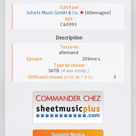
Edité par :
Schott Music GmbH & Co.
[Allemagne]
Réf. :
C40993
Description
Texte en :
allemand
Epoque :
20ème s.
Type de choeur :
(4 voix mixtes )
SATB
(croît de 1 à 5)
Difficulté choeur
:
3
Soutenir Musica