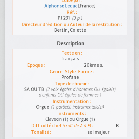
Edité par :
Alphonse Leduc
[France]
Réf. :
(3 p.)
PJ 231
Directeur d'édition ou Auteur de la restitution :
Bertin, Colette
Description
Texte en :
français
Epoque :
20ème s.
Genre-Style-Forme :
Profane
Type de choeur :
(2 voix égales d'hommes OU égale(s)
SA OU TB
d'enfants OU égales de femmes )
Instrumentation :
(1 partie(s) instrumentale(s))
Orgue
Instruments :
Clavecin (1) ou Orgue (1)
(croît de A à E)
Difficulté chef
:
B
Tonalité :
sol majeur