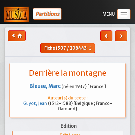
Partitions
Togg
navig
Fiche
1507
/
208443
unfold_more
Derrière la montagne
Bleuse, Marc
(né en 1937) [ France ]
Auteur(s) du texte :
Guyot, Jean
(1512-1588) [Belgique ; Franco-
flamand]
Edition