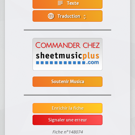
subject
Texte
language
Traduction
unfold_more
Soutenir Musica
Enrichir la fiche
Signaler une erreur
Fiche n°148074