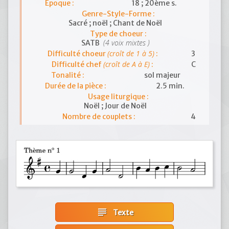
Epoque :
18 ; 20ème s.
Genre-Style-Forme :
Sacré ; noël ; Chant de Noël
Type de choeur :
(4 voix mixtes )
SATB
(croît de 1 à 5)
Difficulté choeur
:
3
(croît de A à E)
Difficulté chef
:
C
Tonalité :
sol majeur
Durée de la pièce :
2.5 min.
Usage liturgique :
Noël ; Jour de Noël
Nombre de couplets :
4
subject
Texte