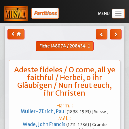
Partitions
Togg
navig
Fiche
148074
/
208434
unfold_more
Adeste fideles / O come, all ye
faithful / Herbei, o ihr
Gläubigen / Nun freut euch,
ihr Christen
Harm. :
Müller-Zürich, Paul
(1898-1993) [ Suisse ]
Mél. :
Wade, John Francis
(1711-1786) [ Grande