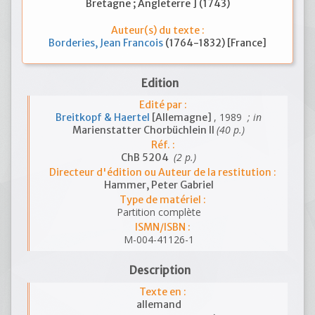
Bretagne ; Angleterre ] (1743)
Auteur(s) du texte :
Borderies, Jean Francois
(1764-1832) [France]
Edition
Edité par :
, 1989
; in
Breitkopf & Haertel
[Allemagne]
(40 p.)
Marienstatter Chorbüchlein II
Réf. :
(2 p.)
ChB 5204
Directeur d'édition ou Auteur de la restitution :
Hammer, Peter Gabriel
Type de matériel :
Partition complète
ISMN/ISBN :
M-004-41126-1
Description
Texte en :
allemand