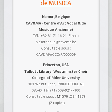
de MUSICA
Namur, Belgique
CAV&MA (Centre d'Art Vocal & de
Musique Ancienne)
Tél.: +32 81 71 16 21. Email :
bibliotheque@cavema.be
Consultable sous :
CAV&MA/CCC/R/000509
Princeton, USA
Talbott Library, Westminster Choir
College of Rider University
101 Walnut Lane, PRINCETON, NJ
08540; Tel. (+1) 609-921-7100
Consultable sous : M1579 .O94 1978
(2 copies)