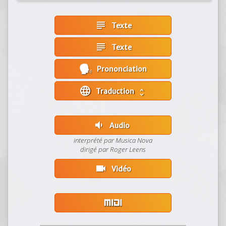
subject
Texte
subject
Texte
Prononciation
language
Traduction
unfold_more
volume_down
Audio
interprété par Musica Nova
dirigé par Roger Leens
videocam
Vidéo