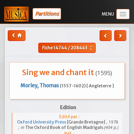
Partitions
Togg
navig
Fiche
14744
/
208443
unfold_more
Sing we and chant it
(1595)
Morley, Thomas
(1557-1602) [ Angleterre ]
Edition
Edité par :
, 1978
Oxford University Press
[Grande Bretagne]
; in
(404 p.)
The Oxford Book of English Madrigals
Réf. :