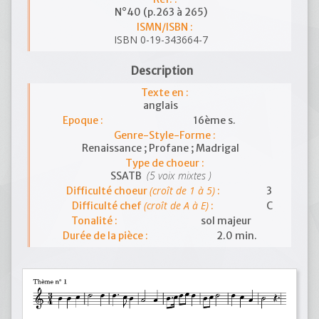
N°40 (p.263 à 265)
ISMN/ISBN :
ISBN 0-19-343664-7
Description
Texte en :
anglais
Epoque :
16ème s.
Genre-Style-Forme :
Renaissance ; Profane ; Madrigal
Type de choeur :
(5 voix mixtes )
SSATB
(croît de 1 à 5)
Difficulté choeur
:
3
(croît de A à E)
Difficulté chef
:
C
Tonalité :
sol majeur
Durée de la pièce :
2.0 min.