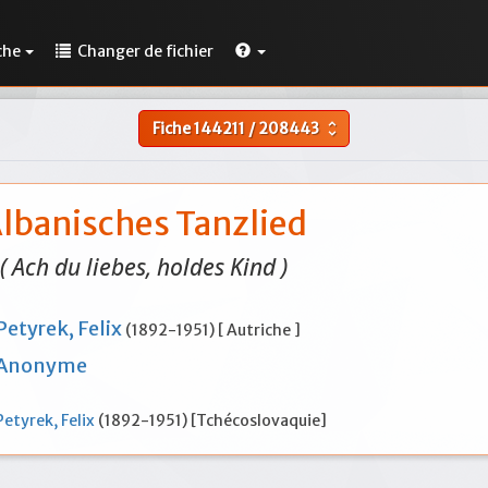
che
Changer de fichier
Fiche
144211
/
208443
unfold_more
lbanisches Tanzlied
( Ach du liebes, holdes Kind )
Petyrek, Felix
(1892-1951) [ Autriche ]
Anonyme
Petyrek, Felix
(1892-1951) [Tchécoslovaquie]