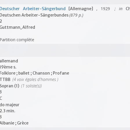
, 1929
; in
Deutscher Arbeiter-Sängerbund
[Allemagne]
Ch
(879 p.)
Deutschen Arbeiter-Sängerbundes
2
Guttmann, Alfred
Partition complète
allemand
19ème s.
Folklore ; ballet ; Chanson ; Profane
(4 voix égales d'hommes )
TTBB
(1 soliste(s))
Sopran (1)
3
C
do majeur
2.3 min.
3
Albanie ; Grèce