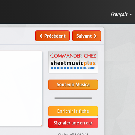
Français
Précédent
Suivant
Soutenir Musica
Enrichir la fiche
Signaler une erreur
Fiche n°144211