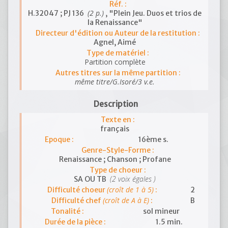
Réf. :
(2 p.)
H.32047 ; PJ 136
, "Plein Jeu. Duos et trios de
la Renaissance"
Directeur d'édition ou Auteur de la restitution :
Agnel, Aimé
Type de matériel :
Partition complète
Autres titres sur la même partition :
même titre/G.Isoré/3 v.e.
Description
Texte en :
français
Epoque :
16ème s.
Genre-Style-Forme :
Renaissance ; Chanson ; Profane
Type de choeur :
(2 voix égales )
SA OU TB
(croît de 1 à 5)
Difficulté choeur
:
2
(croît de A à E)
Difficulté chef
:
B
Tonalité :
sol mineur
Durée de la pièce :
1.5 min.