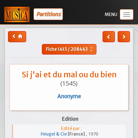
Partitions
Togg
navig
Fiche
1413
/
208443
unfold_more
Si j'ai et du mal ou du bien
(1545)
Anonyme
Edition
Edité par :
, 1970
Heugel & Cie
[France]