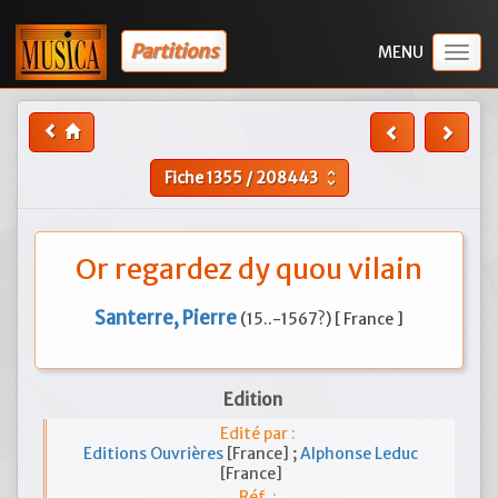
Partitions
Togg
navig
Fiche
1355
/
208443
unfold_more
Or regardez dy quou vilain
Santerre, Pierre
(15..-1567?) [ France ]
Edition
Edité par :
Editions Ouvrières
[France] ;
Alphonse Leduc
[France]
Réf. :