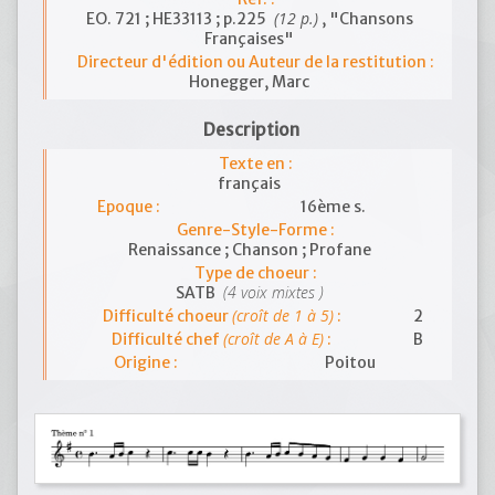
(12 p.)
EO. 721 ; HE33113 ; p.225
, "Chansons
Françaises"
Directeur d'édition ou Auteur de la restitution :
Honegger, Marc
Description
Texte en :
français
Epoque :
16ème s.
Genre-Style-Forme :
Renaissance ; Chanson ; Profane
Type de choeur :
(4 voix mixtes )
SATB
(croît de 1 à 5)
Difficulté choeur
:
2
(croît de A à E)
Difficulté chef
:
B
Origine :
Poitou