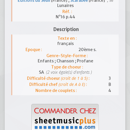
; in
Editions du Seuil
[France] ;
Scarabée
[France]
Lunaires
Réf. :
N°16 p.44
Description
Texte en :
français
Epoque :
20ème s.
Genre-Style-Forme :
Enfants ; Chanson ; Profane
Type de choeur :
(2 voix égale(s) d'enfants )
SA
(croît de 1 à 5)
Difficulté choeur
:
3
(croît de A à E)
Difficulté chef
:
B
Nombre de couplets :
4