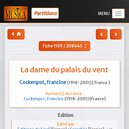
Partitions
Togg
navig
Fiche
1109
/
208443
unfold_more
La dame du palais du vent
Cockenpot, Francine
(1918-2001) [ France ]
Auteur(s) du texte :
Cockenpot, Francine
(1918-2001) [France]
Edition
Edité par :