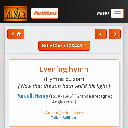
Partitions
Togg
navig
Fiche
1043
/
208443
unfold_more
Evening hymn
(Hymne du soir)
( Now that the sun hath veil'd his light )
Purcell, Henry
(1659-1695) [ Grande Bretagne ;
Angleterre ]
Auteur(s) du texte :
Fuller, William