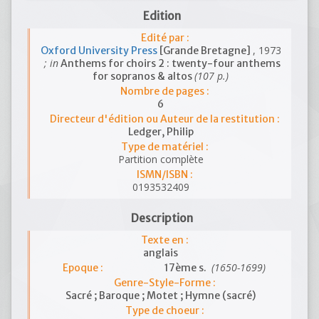
Edition
Edité par :
, 1973
Oxford University Press
[Grande Bretagne]
; in
Anthems for choirs 2 : twenty-four anthems
(107 p.)
for sopranos & altos
Nombre de pages :
6
Directeur d'édition ou Auteur de la restitution :
Ledger, Philip
Type de matériel :
Partition complète
ISMN/ISBN :
0193532409
Description
Texte en :
anglais
(1650-1699)
Epoque :
17ème s.
Genre-Style-Forme :
Sacré ; Baroque ; Motet ; Hymne (sacré)
Type de choeur :