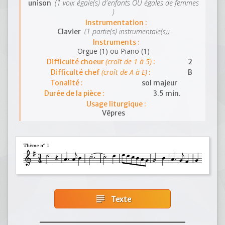
(1 voix égale(s) d'enfants OU égales de femmes
unison
)
Instrumentation :
(1 partie(s) instrumentale(s))
Clavier
Instruments :
Orgue (1) ou Piano (1)
(croît de 1 à 5)
Difficulté choeur
:
2
(croît de A à E)
Difficulté chef
:
B
Tonalité :
sol majeur
Durée de la pièce :
3.5 min.
Usage liturgique :
Vêpres
subject
Texte