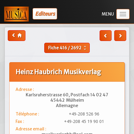
Editeurs
Togg
navig
Fiche
416
/
2692
unfold_more
Heinz Haubrich Musikverlag
Adresse :
Karlsruherstrasse 60, Postfach 14 02 47
45442
Mülheim
Allemagne
+49-208 526 96
Téléphone :
+49-208 45 19 90 01
Fax :
Adresse email :