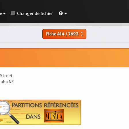
e
Changer de fichier
Fiche
414
/
2692
unfold_more
 Street
aha NE