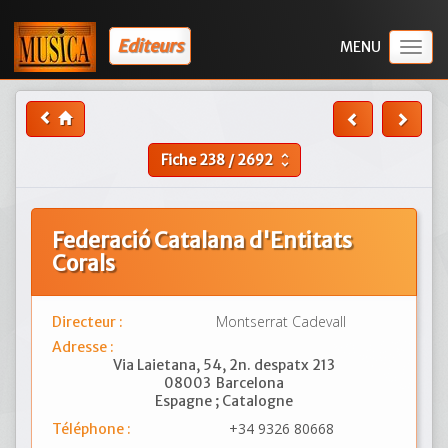
Editeurs
Togg
navig
Fiche
238
/
2692
unfold_more
Federació Catalana d'Entitats
Corals
Montserrat Cadevall
Directeur :
Adresse :
Via Laietana, 54, 2n. despatx 213
08003
Barcelona
Espagne ; Catalogne
+34 9326 80668
Téléphone :