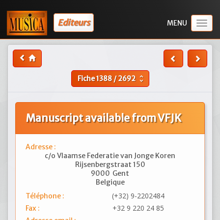
Editeurs
Togg
navig
Fiche
1388
/
2692
unfold_more
Manuscript available from VFJK
Adresse :
c/o Vlaamse Federatie van Jonge Koren
Rijsenbergstraat 150
9000
Gent
Belgique
(+32) 9-2202484
Téléphone :
+32 9 220 24 85
Fax :