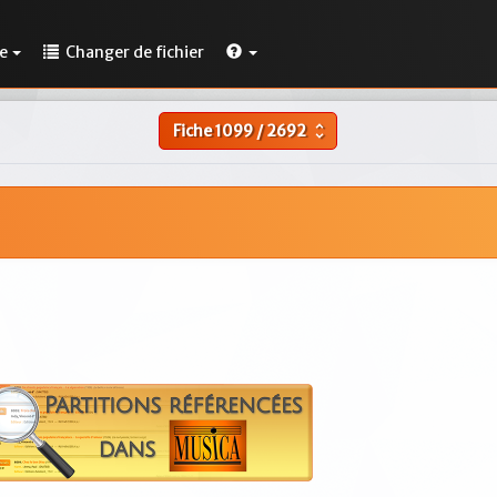
e
Changer de fichier
Fiche
1099
/
2692
unfold_more