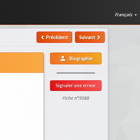
Français
Précédent
Suivant
person
Biographie
Signaler une erreur
Fiche n°9588