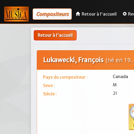
Compositeurs
Retour à l'accueil
Re
Retour à l'accueil
Lukawecki, François
(né en 19..
Canada
Pays du compositeur :
M
Sexe :
21
Siècle :