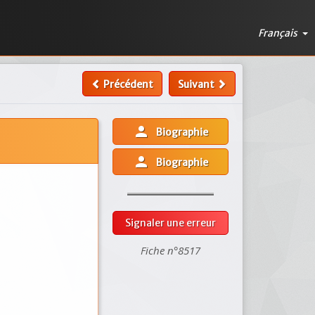
Français
Précédent
Suivant
person
Biographie
person
Biographie
Signaler une erreur
Fiche n°8517