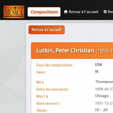
Compositeurs
Retour à l'accueil
Re
Retour à l'accueil
Lutkin, Peter Christian
(1858-1
USA
Pays du compositeur :
M
Sexe :
Thompsonv
Né à
1858-03-2
Date de naissance :
Chicago
Mort à
1931-12-2
Date de mort :
19 ~ 20
Siècle :