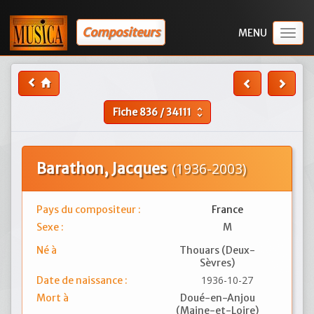
Compositeurs
Togg
navig
Fiche
836
/
34111
unfold_more
Barathon, Jacques
(1936-2003)
Pays du compositeur :
France
Sexe :
M
Né à
Thouars (Deux-
Sèvres)
1936-10-27
Date de naissance :
Mort à
Doué-en-Anjou
(Maine-et-Loire)