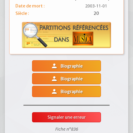
2003-11-01
Date de mort :
Siècle :
20
person
Biographie
person
Biographie
person
Biographie
Signaler une erreur
Fiche n°836