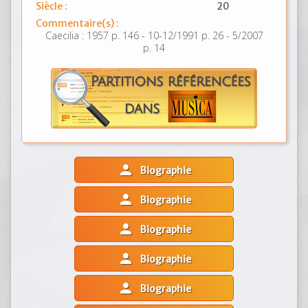
Siècle :
20
Commentaire(s) :
Caecilia : 1957 p. 146 - 10-12/1991 p. 26 - 5/2007
p. 14
person
Biographie
person
Biographie
person
Biographie
person
Biographie
person
Biographie