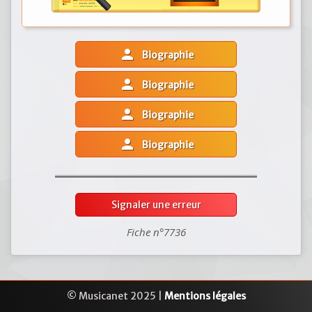
person
Biographie
person
Biographie
person
Biographie
person
Biographie
Signaler une erreur
Fiche n°7736
© Musicanet 2025 |
Mentions légales